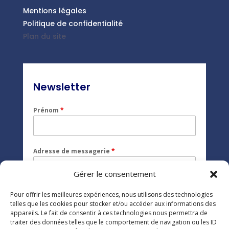
Mentions légales
Politique de confidentialité
Plan du site
Newsletter
Prénom
*
Adresse de messagerie
*
Gérer le consentement
Protection des données
*
Pour offrir les meilleures expériences, nous utilisons des technologies
En soumettant ce formulaire, j'accepte que
telles que les cookies pour stocker et/ou accéder aux informations des
les informations saisies soient exploitées
appareils. Le fait de consentir à ces technologies nous permettra de
dans le cadre de la relation commerciale qui
traiter des données telles que le comportement de navigation ou les ID